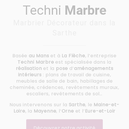
Techni
Marbre
Marbrier Décorateur dans la
Sarthe
Basée
au Mans
et à
La Flèche
, l’entreprise
Techni Marbre
est spécialisée dans la
réalisation
et la
pose
d’
aménagements
intérieurs
: plans de travail de cuisine,
meubles de salle de bain, habillages de
cheminée, crédences, revêtements muraux,
escaliers, revêtements de sol…
Nous intervenons sur la
Sarthe
, le
Maine-et-
Loire
, la
Mayenne
, l’
Orne
et l’
Eure-et-Loir
Découvrez notre activité