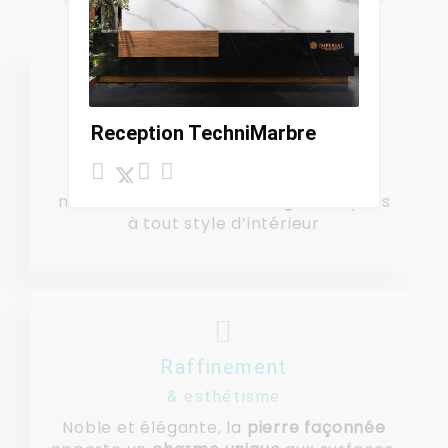
Diversité
Reception TechniMarbre
& authenticité
Nos matériaux se déclinent en une
multitude de
tons et veinages
adaptés
à tout style d’intérieur
Raffinement
& esthétisme
Noble et élégante, la
pierre façonnée